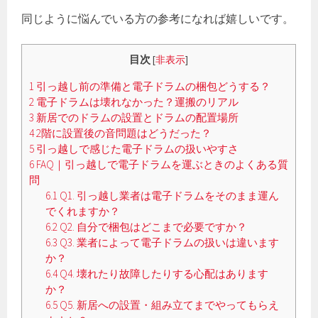
同じように悩んでいる方の参考になれば嬉しいです。
目次
[
非表示
]
1
引っ越し前の準備と電子ドラムの梱包どうする？
2
電子ドラムは壊れなかった？運搬のリアル
3
新居でのドラムの設置とドラムの配置場所
4
2階に設置後の音問題はどうだった？
5
引っ越しで感じた電子ドラムの扱いやすさ
6
FAQ｜引っ越しで電子ドラムを運ぶときのよくある質
問
6.1
Q1. 引っ越し業者は電子ドラムをそのまま運ん
でくれますか？
6.2
Q2. 自分で梱包はどこまで必要ですか？
6.3
Q3. 業者によって電子ドラムの扱いは違います
か？
6.4
Q4. 壊れたり故障したりする心配はあります
か？
6.5
Q5. 新居への設置・組み立てまでやってもらえ