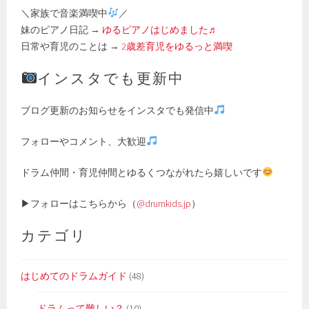
＼家族で音楽満喫中
／
妹のピアノ日記 →
ゆるピアノはじめました♬
日常や育児のことは →
2歳差育児をゆるっと満喫
インスタでも更新中
ブログ更新のお知らせをインスタでも発信中
フォローやコメント、大歓迎
ドラム仲間・育児仲間とゆるくつながれたら嬉しいです
▶フォローはこちらから（
@drumkids.jp
）
カテゴリ
はじめてのドラムガイド
(48)
ドラムって難しい？
(10)