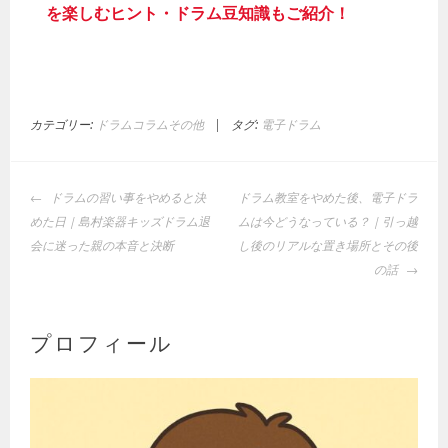
を楽しむヒント・ドラム豆知識もご紹介！
カテゴリー:
ドラムコラムその他
|
タグ:
電子ドラム
投
ドラムの習い事をやめると決
ドラム教室をやめた後、電子ドラ
稿
めた日｜島村楽器キッズドラム退
ムは今どうなっている？｜引っ越
ナ
会に迷った親の本音と決断
し後のリアルな置き場所とその後
ビ
の話
ゲ
ー
シ
プロフィール
ョ
ン