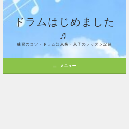
コ
ン
ドラムはじめました
テ
ン
♬
ツ
へ
ス
練習のコツ・ドラム知恵袋・息子のレッスン記録
キ
ッ
プ
メニュー