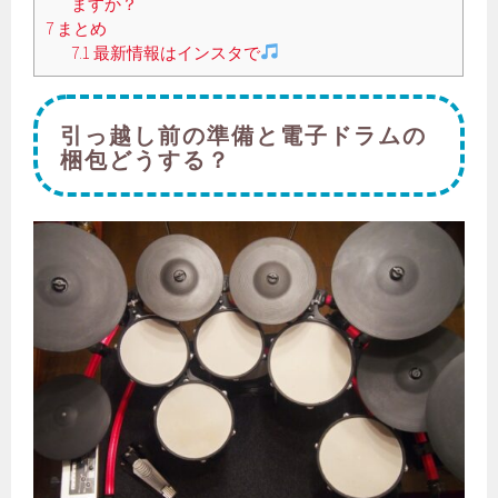
ますか？
7
まとめ
7.1
最新情報はインスタで
引っ越し前の準備と電子ドラムの
梱包どうする？