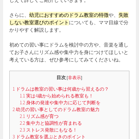
じえて詳しくご紹介していきます。
さらに、
幼児におすすめのドラム教室の特徴
や、
失敗
しない教室選びのポイント
についても、ママ目線で分
かりやすく解説します。
初めての習い事にドラムを検討中の方や、音楽を通し
てお子さんにリズム感や集中力を身につけてほしいと
考えている方は、ぜひ参考にしてみてくださいね。
目次
[
非表示
]
1
ドラムは教室の習い事は何歳から習えるの？
1.1
実は4歳から始められる教室も！
1.2
身体の発達や集中力に応じて判断を
2
幼児の習い事としてのドラム教室の魅力
2.1
リズム感が育つ
2.2
集中力と協調性が育まれる
2.3
ストレス発散にもなる！
3
ドラム教室を選ぶときのポイント