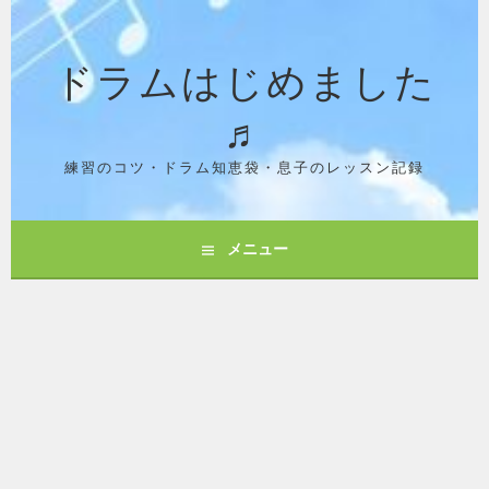
コ
ン
ドラムはじめました
テ
ン
♬
ツ
へ
ス
練習のコツ・ドラム知恵袋・息子のレッスン記録
キ
ッ
プ
メニュー