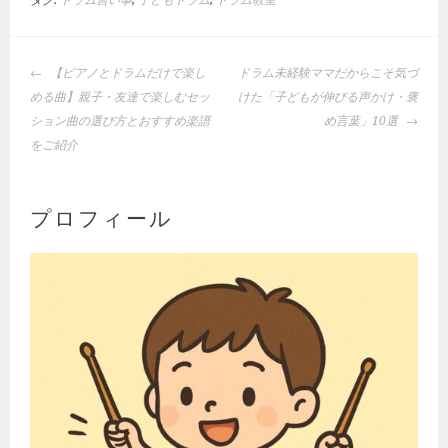
投
【ピアノとドラムだけで楽し
ドラム未経験ママだからこそ気づ
稿
める曲】親子・友達で楽しむセッ
けた「子どもが伸びる声かけ・褒
ナ
ション曲の選び方とおすすめ楽譜
め言葉」10選
ビ
をご紹介
ゲ
ー
シ
プロフィール
ョ
ン