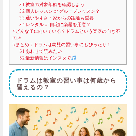
3.1
教室の対象年齢を確認しよう
3.2
個人レッスン or グループレッスン？
3.3
通いやすさ・家からの距離も重要
3.4
レンタル or 自宅に楽器を用意？
4
どんな子に向いている？ドラムという楽器の向き不
向き
5
まとめ：ドラムは幼児の習い事にもぴったり！
5.1
あわせて読みたい
5.2
最新情報はインスタで
ドラムは教室の習い事は何歳から
習えるの？