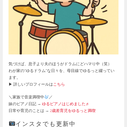
気づけば、息子より夫のほうがドラムにどハマり中（笑）
わが家の“ゆるドラム”な日々を、母目線でゆるっと綴ってい
ます。
▶ 詳しいプロフィールは
こちら
＼家族で音楽満喫中
／
妹のピアノ日記 →
ゆるピアノはじめました♬
日常や育児のことは →
2歳差育児をゆるっと満喫
インスタでも更新中