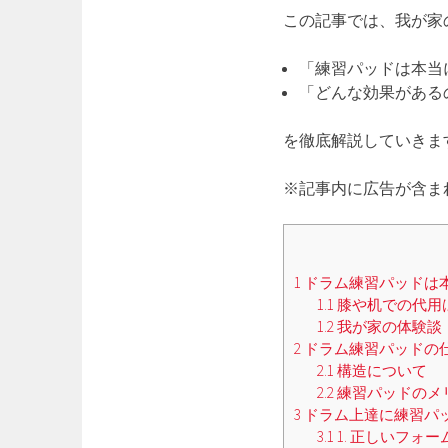
この記事では、我が家
「練習パッドは本当
「どんな効果がある
を徹底解説していきま
※記事内に広告が含ま
1
ドラム練習パッドは
1.1
膝や机での代用
1.2
我が家の体験談
2
ドラム練習パッドの
2.1
構造について
2.2
練習パッドのメ
3
ドラム上達に練習パ
3.1
1. 正しいフォ