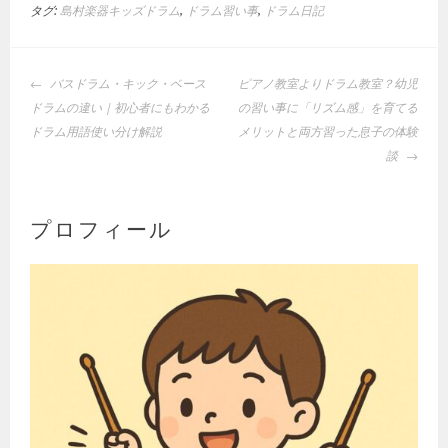
タグ:
島村楽器キッズドラム
,
ドラム習い事
,
ドラム日記
投
バスドラム・キック・ベース
ピアノ教室よりドラム教室？幼児
稿
ドラムの違い｜初心者にもわかる
の習い事に「リズム感」を育てる
ナ
ドラム用語使い分け解説
メリットと両方習った息子の体験
ビ
談
ゲ
ー
シ
プロフィール
ョ
ン