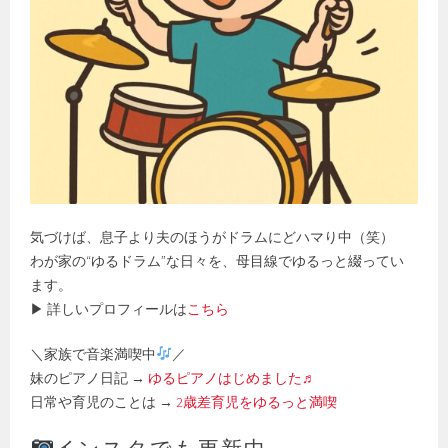
気づけば、息子より夫のほうがドラムにどハマり中（笑）
わが家の“ゆるドラム”な日々を、母目線でゆるっと綴ってい
ます。
▶ 詳しいプロフィールは
こちら
＼家族で音楽満喫中
／
妹のピアノ日記 →
ゆるピアノはじめました♬
日常や育児のことは →
2歳差育児をゆるっと満喫
インスタでも更新中