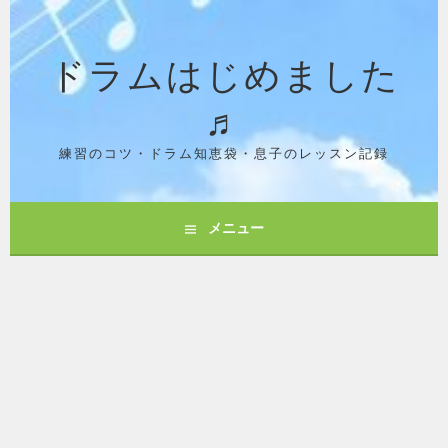
コ
ン
ドラムはじめました
テ
ン
♬
ツ
へ
ス
練習のコツ・ドラム知恵袋・息子のレッスン記録
キ
ッ
プ
メニュー